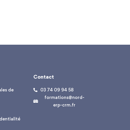
Contact
les de
03 74 09 94 58
formations@nord-
erp-crm.fr
dentialité