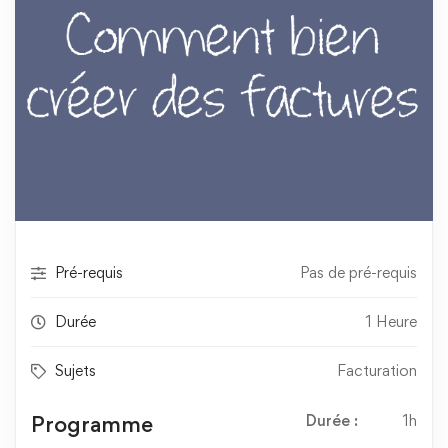
Pré-requis
Pas de pré-requis
Durée
1 Heure
Sujets
Facturation
Programme
Durée :
1h