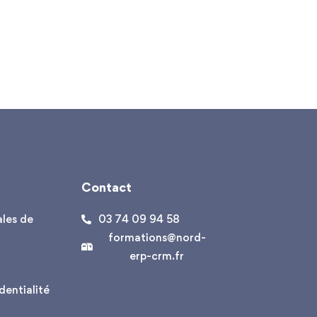
Contact
les de
03 74 09 94 58
formations@nord-
erp-crm.fr
dentialité