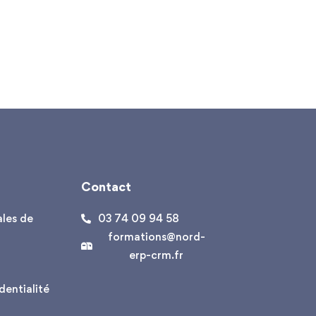
Contact
les de
03 74 09 94 58
formations@nord-
erp-crm.fr
dentialité